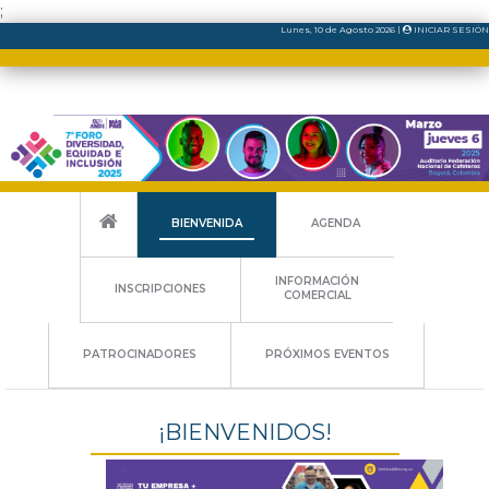
;
Lunes
, 10
de
Agosto
2026
|
INICIAR SESIÓN
BIENVENIDA
AGENDA
INFORMACIÓN
INSCRIPCIONES
COMERCIAL
PATROCINADORES
PRÓXIMOS EVENTOS
¡BIENVENIDOS!