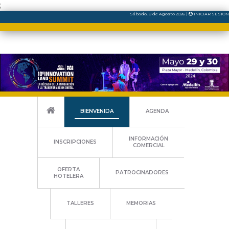
;
Sábado
, 8
de
Agosto
2026
|
INICIAR SESIÓN
BIENVENIDA
AGENDA
INFORMACIÓN
INSCRIPCIONES
COMERCIAL
OFERTA
PATROCINADORES
HOTELERA
TALLERES
MEMORIAS