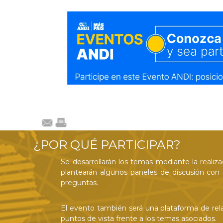
¿POR QUÉ PARTICIPAR?
Se desarrollarán los temas mediante la realiz
plantearán algunos paneles de discusión con d
preguntas.
El evento también será una plataforma de rela
puntos de vista frente a los temas asociados.