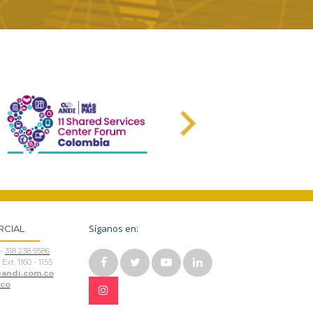
Next
Síganos en:
RCIAL
-
318 238 9586
Ext. 1160 - 1155
andi.com.co
.co