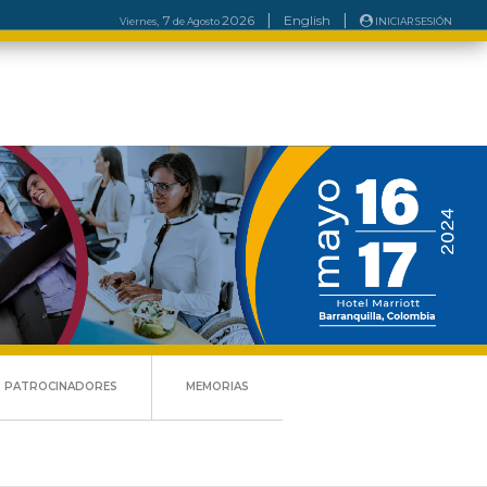
|
|
, 7
2026
English
Viernes
de
Agosto
INICIAR SESIÓN
PATROCINADORES
MEMORIAS