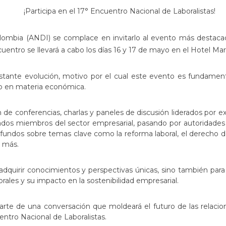
¡Participa en el 17° Encuentro Nacional de Laboralistas!
ombia (ANDI) se complace en invitarlo al evento más destacad
uentro se llevará a cabo los días 16 y 17 de mayo en el Hotel Marr
tante evolución, motivo por el cual este evento es fundament
mo en materia económica.
de conferencias, charlas y paneles de discusión liderados por e
ados miembros del sector empresarial, pasando por autoridades 
ofundos sobre temas clave como la reforma laboral, el derecho de 
o más.
dquirir conocimientos y perspectivas únicas, sino también para 
borales y su impacto en la sostenibilidad empresarial.
arte de una conversación que moldeará el futuro de las relacio
ntro Nacional de Laboralistas.