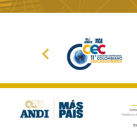
Previous
Inf
Teléfono f
e