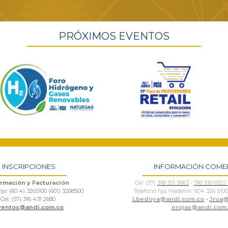
PRÓXIMOS EVENTOS
INSCRIPCIONES
INFORMACIÓN COME
ormación y Facturación
Cel: (57)
318 351 3963
-
318 330 6522
ijo: (60 4) 3265100 (601) 3268500
Telefono fijo: Medellín: 604 326 5100 
Cel: (57) 316 431 2680
Lbedoya@andi.com.co
-
Jrua@
ventos@andi.com.co
nrojas@andi.com