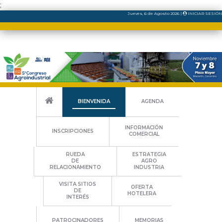
;
Jueves
, 6
de
Agosto
2026
|
INICIAR SESIÓN
BIENVENIDA
AGENDA
INFORMACIÓN
INSCRIPCIONES
COMERCIAL
RUEDA
ESTRATEGIA
DE
AGRO
RELACIONAMIENTO
INDUSTRIA
VISITA SITIOS
OFERTA
DE
HOTELERA
INTERÉS
PATROCINADORES
MEMORIAS