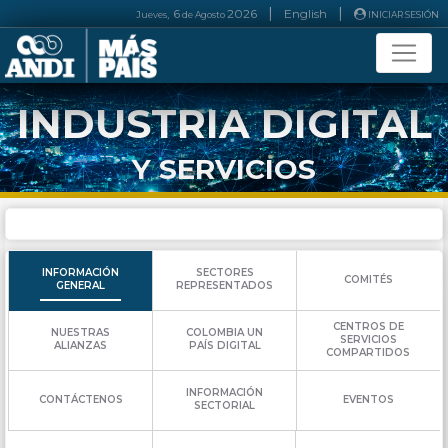
|
|
, 6
2026
English
Jueves
de
Agosto
INICIAR SESIÓN
INDUSTRIA DIGITAL
Y SERVICIOS
INFORMACIÓN
SECTORES
COMITÉS
GENERAL
REPRESENTADOS
CENTROS DE
NUESTRAS
COLOMBIA UN
SERVICIOS
ALIANZAS
PAÍS DIGITAL
COMPARTIDOS
INFORMACIÓN
CONTÁCTENOS
EVENTOS
SECTORIAL