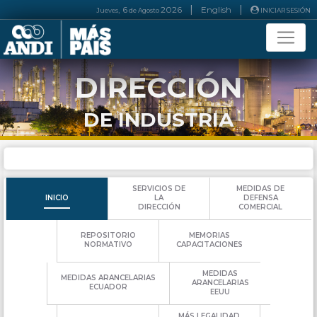
|
|
, 6
2026
English
Jueves
de
Agosto
INICIAR SESIÓN
DIRECCIÓN
DE INDUSTRIA
SERVICIOS DE
MEDIDAS DE
INICIO
LA
DEFENSA
DIRECCIÓN
COMERCIAL
REPOSITORIO
MEMORIAS
NORMATIVO
CAPACITACIONES
MEDIDAS
MEDIDAS ARANCELARIAS
ARANCELARIAS
ECUADOR
EEUU
MÁS LEGALIDAD