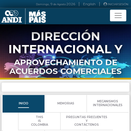
|
|
, 9
2026
English
Domingo
de
Agosto
INICIAR SESIÓN
DIRECCIÓN
INTERNACIONAL Y
APROVECHAMIENTO DE
ACUERDOS COMERCIALES
MECANISMOS
INICIO
MEMORIAS
INTERNACIONALES
THIS
PREGUNTAS FRECUENTES
IS
Y
COLOMBIA
CONTÁCTENOS