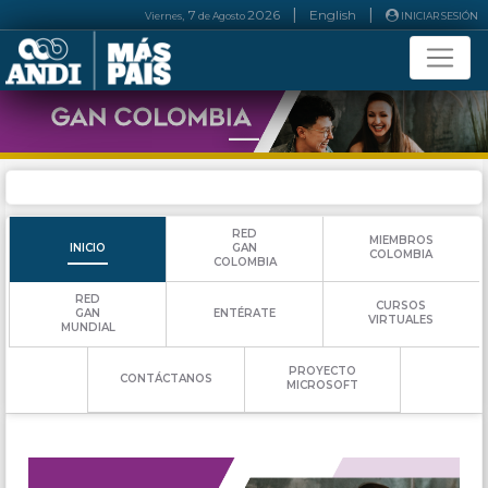
|
|
, 7
2026
English
Viernes
de
Agosto
INICIAR SESIÓN
__
RED
MIEMBROS
INICIO
GAN
COLOMBIA
COLOMBIA
RED
CURSOS
ENTÉRATE
GAN
VIRTUALES
MUNDIAL
PROYECTO
CONTÁCTANOS
MICROSOFT