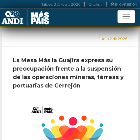
|
|
, 8
2026
English
Sábado
de
Agosto
INICIAR SESIÓN
Junio
2 de 2026
La Mesa Más la Guajira expresa su
preocupación frente a la suspensión
de las operaciones mineras, férreas y
portuarias de Cerrejón