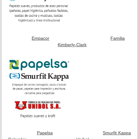
Em
pacor
Familia
Kimberly-Clark
P
apelsa
Smurfit Kappa