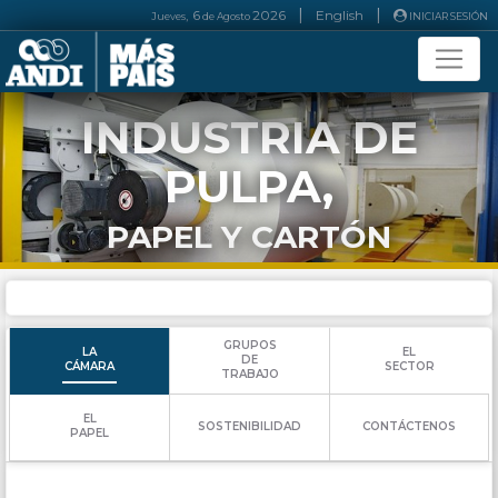
|
|
, 6
2026
English
Jueves
de
Agosto
INICIAR SESIÓN
INDUSTRIA DE
PULPA,
PAPEL Y CARTÓN
GRUPOS
LA
EL
DE
CÁMARA
SECTOR
TRABAJO
EL
SOSTENIBILIDAD
CONTÁCTENOS
PAPEL