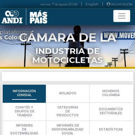
|
|
, 7
2026
English
Viernes
de
Agosto
INICIAR SESIÓN
CÁMARA DE LA
INDUSTRIA DE
MOTOCICLETAS
INFORMACIÓN
MOVEMOS
AFILIADOS
GENERAL
COLOMBIA
COMITÉS Y
CATEGORÍAS
DOCUMENTOS
GRUPOS DE
DE
SECTORIALES
TRABAJO
PRODUCTOS
INFORMES
INFORMES DE
ESTADÍSTICAS
DE
RESPONSABILIDAD
SOSTENIBILIDAD
SOCIAL