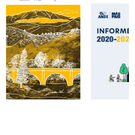
Previous
Next
ANDI en Redes
Tweets por @ANDI_Colombia
© ANDI - Asociación Nacional de Empresarios de Colombia ® 2026 Todos
los Derechos Reservados
Dirección: Calle 73 # 8 – 13 Piso 7 Torre A. Tel: (1) 3268500